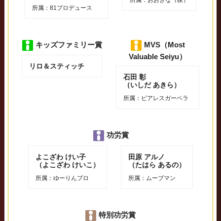
所属：81プロデュース
キッズファミリー賞
MVS（Most
Valuable Seiyu）
リロ＆スティッチ
⽯⽥ 彰
（いしだ あきら）
所属：ピアレスガーベラ
功労賞
よこざわ けい子
田原 アルノ
（よこざわ けいこ）
（たはら あるの）
所属：ゆーりんプロ
所属：ムーブマン
特別功労賞