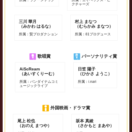
クチャーズ
三川 華⽉
村上 まなつ
（みかわ はるな）
（むらかみ まなつ）
所属：賢プロダクション
所属：81プロデュース
歌唱賞
パーソナリティ賞
AiScReam
⽇笠 陽⼦
（あいすくりーむ）
（ひかさ ようこ）
所属：バンダイナムコミ
所属：i.nari
ュージックライブ
外国映画・ドラマ賞
尾上 松也
坂本 真綾
（おのえ まつや）
（さかもと まあや）