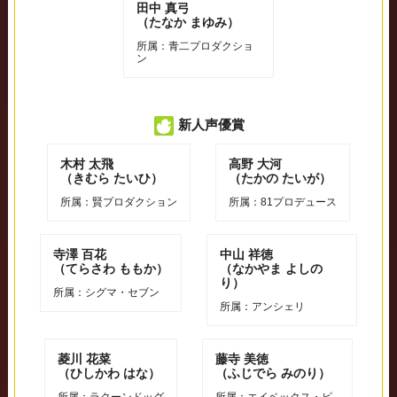
⽥中 真⼸
（たなか まゆみ）
所属：⻘⼆プロダクショ
ン
新人声優賞
⽊村 太⾶
⾼野 大河
（きむら たいひ）
（たかの たいが）
所属：賢プロダクション
所属：81プロデュース
寺澤 百花
中山 祥徳
（てらさわ ももか）
（なかやま よしの
り）
所属：シグマ・セブン
所属：アンシェリ
菱川 花菜
藤寺 美徳
（ひしかわ はな）
（ふじでら みのり）
所属：ラクーンドッグ
所属：エイベックス・ピ