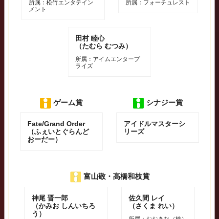
所属：松竹エンタテイン
所属：フォーチュレスト
メント
⽥村 睦⼼
（たむら むつみ）
所属：アイムエンタープ
ライズ
ゲーム賞
シナジー賞
Fate/Grand Order
アイドルマスターシ
（ふぇいとぐらんど
リーズ
おーだー）
富山敬・高橋和枝賞
神尾 晋一郎
佐久間 レイ
（かみお しんいちろ
（さくま れい）
う）
所属：おおきな（株）