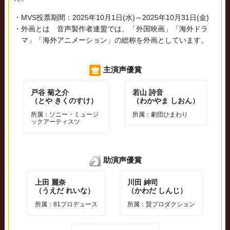
・MVS投票期間：2025年10月1日(水)～2025年10月31日(金)
・外画とは 音声製作者連盟では、「外国映画」「海外ドラ
マ」「海外アニメーション」の総称を外画としています。
主演声優賞
戸谷 菊之介
若山 詩⾳
（とや きくのすけ）
（わかやま しおん）
所属：ソニー・ミュージ
所属：劇団ひまわり
ックアーティスツ
助演声優賞
上⽥ 麗奈
川⽥ 紳司
（うえだ れいな）
（かわだ しんじ）
所属：81プロデュース
所属：賢プロダクション