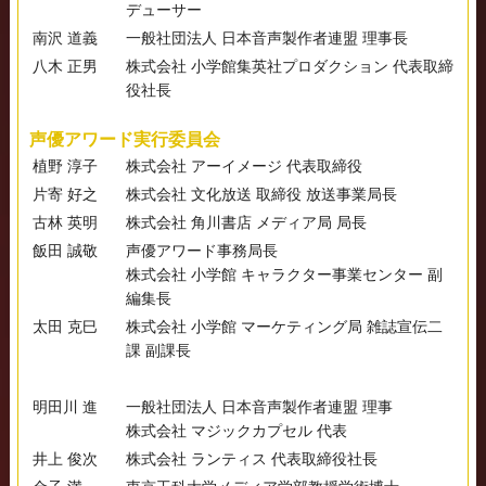
デューサー
南沢 道義
一般社団法人 日本音声製作者連盟 理事長
八木 正男
株式会社 小学館集英社プロダクション 代表取締
役社長
声優アワード実行委員会
植野 淳子
株式会社 アーイメージ 代表取締役
片寄 好之
株式会社 文化放送 取締役 放送事業局長
古林 英明
株式会社 角川書店 メディア局 局長
飯田 誠敬
声優アワード事務局長
株式会社 小学館 キャラクター事業センター 副
編集長
太田 克巳
株式会社 小学館 マーケティング局 雑誌宣伝二
課 副課長
明田川 進
一般社団法人 日本音声製作者連盟 理事
株式会社 マジックカプセル 代表
井上 俊次
株式会社 ランティス 代表取締役社長