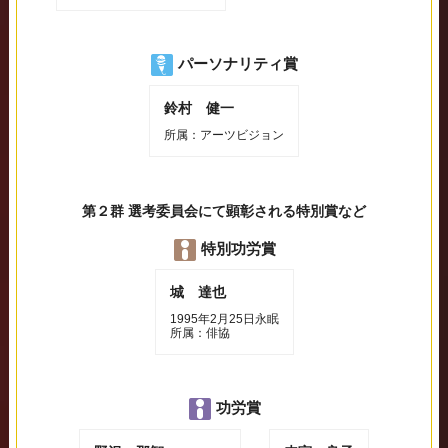
パーソナリティ賞
鈴村 健一
所属：アーツビジョン
第２群 選考委員会にて顕彰される特別賞など
特別功労賞
城 達也
1995年2月25日永眠
所属：俳協
功労賞