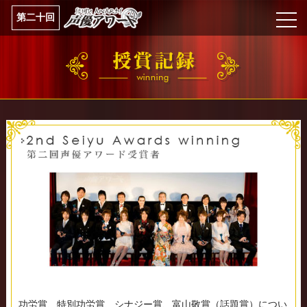
第二十回
功労賞、特別功労賞、シナジー賞、富山敬賞（話題賞）につい