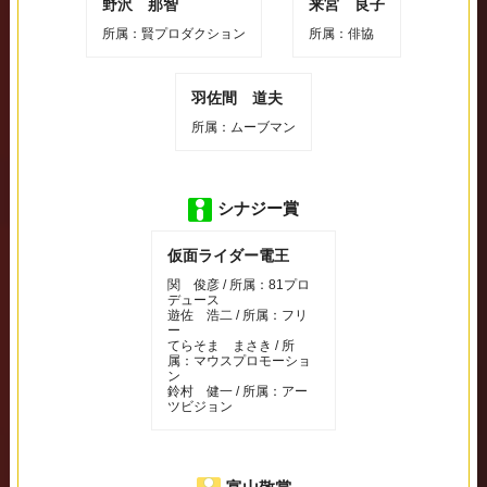
野沢 那智
来宮 良子
所属：賢プロダクション
所属：俳協
羽佐間 道夫
所属：ムーブマン
シナジー賞
仮面ライダー電王
関 俊彦 / 所属：81プロ
デュース
遊佐 浩二 / 所属：フリ
ー
てらそま まさき / 所
属：マウスプロモーショ
ン
鈴村 健一 / 所属：アー
ツビジョン